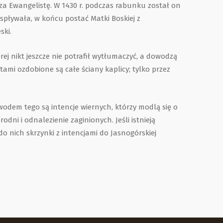
a Ewangelistę. W 1430 r. podczas rabunku został on
pływała, w końcu postać Matki Boskiej z
ski.
rej nikt jeszcze nie potrafił wytłumaczyć, a dowodzą
mi ozdobione są całe ściany kaplicy; tylko przez
wodem tego są intencje wiernych, którzy modlą się o
ni i odnalezienie zaginionych. Jeśli istnieją
do nich skrzynki z intencjami do Jasnogórskiej