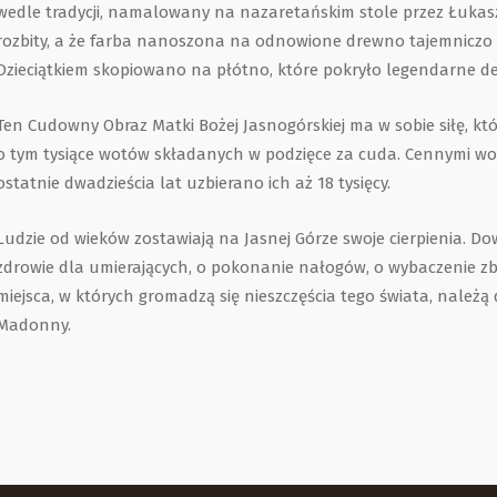
wedle tradycji, namalowany na nazaretańskim stole przez Łukasz
rozbity, a że farba nanoszona na odnowione drewno tajemniczo s
Dzieciątkiem skopiowano na płótno, które pokryło legendarne de
Ten Cudowny Obraz Matki Bożej Jasnogórskiej ma w sobie siłę, któ
o tym tysiące wotów składanych w podzięce za cuda. Cennymi wota
ostatnie dwadzieścia lat uzbierano ich aż 18 tysięcy.
Ludzie od wieków zostawiają na Jasnej Górze swoje cierpienia. Do
zdrowie dla umierających, o pokonanie nałogów, o wybaczenie zbrod
miejsca, w których gromadzą się nieszczęścia tego świata, należą 
Madonny.