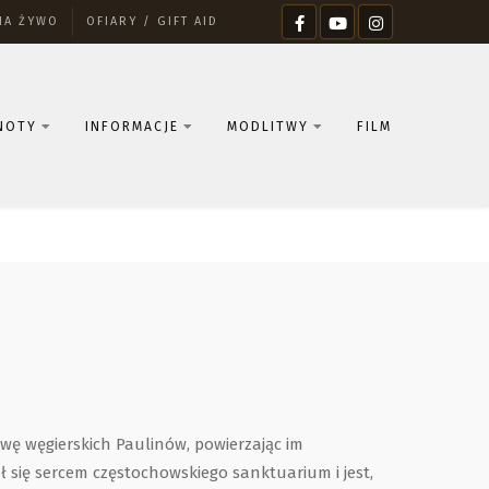
NA ŻYWO
OFIARY / GIFT AID
NOTY
INFORMACJE
MODLITWY
FILM
wę węgierskich Paulinów, powierzając im
ł się sercem częstochowskiego sanktuarium i jest,